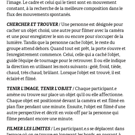
l’image. Le cadre et celui qui le tient sont en mouvement
constant, à la recherche de la meilleure composition dans le
flux des mouvements spontanés.
CHERCHER ET TROUVER
/
Une personne est désignée pour
cacher un objet choisi, une autre pour filmer avec la caméra
et une pour enregistrer le son ou encore pour s’occuper de la
lumière. Tandis que la personne cache l’objet, le reste du
groupe attend dehors. Quand tout est prêt, la porte s’ouvre et
l’enregistrement commence. Celui, celle qui a caché l’objet,
guide l’équipe de tournage pour le retrouver. Il ou elle indique
la direction en utilisant les mots suivants : gelé, froid, tiède,
chaud, très chaud, brûlant. Lorsque l’objet est trouvé, il est
éclairé et filmé.
TENIR L’IMAGE, TENIR L’OBJET
/
Chaque participant.e
amène ou trouve sur place un objet qu’il ou elle affectionne.
Chaque objet est positionné devant la caméra et est filmé en
plan fixe pendant une minute. Ensuite, l'objet est filmé d’une
autre perspective et décrit en voix-off par la personne qui
filme pendant encore une minute.
FILMER LES LIMITES
/
Les participant.e.s se déplacent dans
l’espace où on se trouve en longeant les bords, en passant à