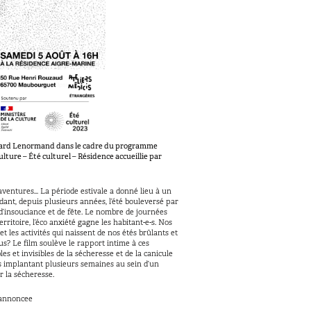
uard Lenormand dans le cadre du programme
lture – Été culturel – Résidence accueillie par
 aventures… La période estivale a donné lieu à un
dant, depuis plusieurs années, l’été bouleversé par
’insouciance et de fête. Le nombre de journées
itoire, l’éco anxiété gagne les habitant-e-s. Nos
 les activités qui naissent de nos étés brûlants et
us? Le film soulève le rapport intime à ces
es et invisibles de la sécheresse et de la canicule
s implantant plusieurs semaines au sein d’un
r la sécheresse.
-annoncee