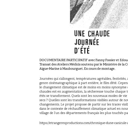
DOCUMENTAIRE PARTICIPATIF
avec Fanny Fossier et Edo
Transat des Ateliers Médicis soutenu par le Ministère de la Cu
Aigue-Marine à Maubourguet. En cours de montage.
Journées qui s’allongent, températures agréables, festivités,
genre cinématographique à part entière, le film d’été. Cepen
le changement climatique est de moins en moins synonyme d
chaudes est en augmentation, la sécheresse touche chaque terr
étés se transforment. Quels sont les nouveaux modes de vie et
secs ? Quelles sont les transformations visibles autour de no
changements. Le projet propose de partir sur les traces visibl
dans le contexte de réchauffement climatique actuel en nou
village de l’un des départements français les plus touchés pa
https://etrangeresproductions.com/chronique-dune-canicule